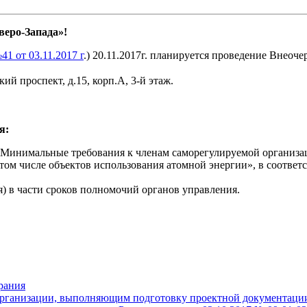
еро-Запада»!
1 от 03.11.2017 г
.)
20.11.2017г. планируется проведение Внеоч
ий проспект, д.15, корп.А, 3-й этаж.
ия:
«Минимальные требования к членам саморегулируемой организ
ом числе объектов использования атомной энергии», в соответст
) в части сроков полномочий органов управления.
рания
рганизации, выполняющим подготовку проектной документации 