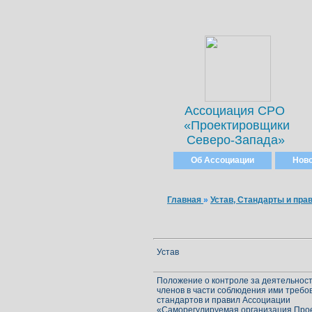
Ассоциация СРО
«Проектировщики
Северо-Запада»
Об Ассоциации
Нов
Главная
»
Устав, Стандарты и пра
Устав
Положение о контроле за деятельнос
членов в части соблюдения ими требо
стандартов и правил Ассоциации
«Саморегулируемая организация Про