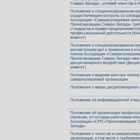
Северо-Запада», условий членства в 
Положение о специализированном орг
осуществляющем контроль за соблюд
Ассоциации «Саморегулируемая орга
Проектировщики Северо-Запада» тре
стандартов и правил предпринимател
профессиональной деятельности (Ко
комитет)
Положение о специализированном орг
рассмотрению дел о применении в о
членов Ассоциации «Саморегулируем
Проектировщики Северо-Запада» мер
дисциплинарного воздействия (Дисц
комитет)
Положение о ведении реестра членов
саморегулируемой организации
Положение о мерах дисциплинарного 
Положение об информационной откр
Положение об организации професси
обучения, аттестации работников чле
Ассоциации «СРО «Проектировщики С
Запада»
Положение о членстве в саморегулир
организации, в том числе о требовани