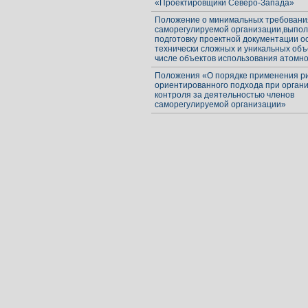
«Проектировщики Северо-Запада»
Положение о минимальных требования
саморегулируемой организации,вып
подготовку проектной документации о
технически сложных и уникальных объе
числе объектов использования атомно
Положения «О порядке применения ри
ориентированного подхода при орган
контроля за деятельностью членов
саморегулируемой организации»