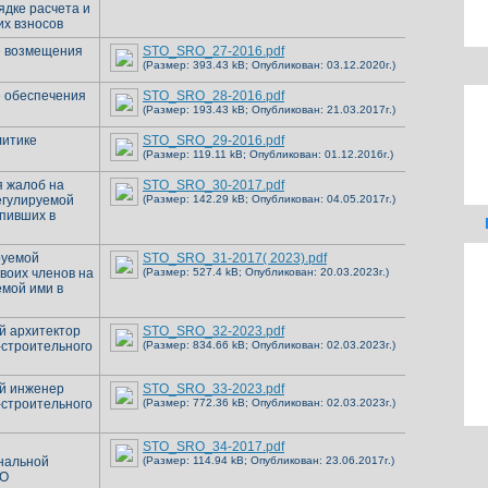
ядке расчета и
их взносов
е возмещения
STO_SRO_27-2016.pdf
(Размер: 393.43 kB; Опубликован: 03.12.2020г.)
 обеспечения
STO_SRO_28-2016.pdf
(Размер: 193.43 kB; Опубликован: 21.03.2017г.)
литике
STO_SRO_29-2016.pdf
(Размер: 119.11 kB; Опубликован: 01.12.2016г.)
 жалоб на
STO_SRO_30-2017.pdf
егулируемой
(Размер: 142.29 kB; Опубликован: 04.05.2017г.)
упивших в
руемой
STO_SRO_31-2017( 2023).pdf
воих членов на
(Размер: 527.4 kB; Опубликован: 20.03.2023г.)
мой ими в
й архитектор
STO_SRO_32-2023.pdf
-строительного
(Размер: 834.66 kB; Опубликован: 02.03.2023г.)
й инженер
STO_SRO_33-2023.pdf
-строительного
(Размер: 772.36 kB; Опубликован: 02.03.2023г.)
STO_SRO_34-2017.pdf
нальной
(Размер: 114.94 kB; Опубликован: 23.06.2017г.)
РО