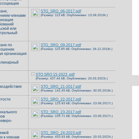
Ассоциации
ане,
STO_SRO_06-2017.pdf
ением членами
(Размер: 113 kB; Опубликован: 13.09.2018г.)
низация
бований
ьской или
нтрольный
ане по
STO_SRO_09-2017.pdf
тношении
(Размер: 115.85 kB; Опубликован: 26.12.2018г.)
ая организация
иплинарный
STO SRO 15-2023 .pdf
(Размер: 437.44 kB; Опубликован: 20.03.2023г.)
воздействия
STO_SRO_21-2017.pdf
(Размер: 142.45 kB; Опубликован: 30.05.2018г.)
ытости
STO_SRO_22-2017.pdf
(Размер: 125.93 kB; Опубликован: 23.06.2017г.)
онального
STO_SRO_23-2017.pdf
нов
(Размер: 105.71 kB; Опубликован: 23.06.2017г.)
еверо-
уемой
STO_SRO_24-2023.pdf
ях к членам
(Размер: 453.93 kB; Опубликован: 20.03.2023г.)