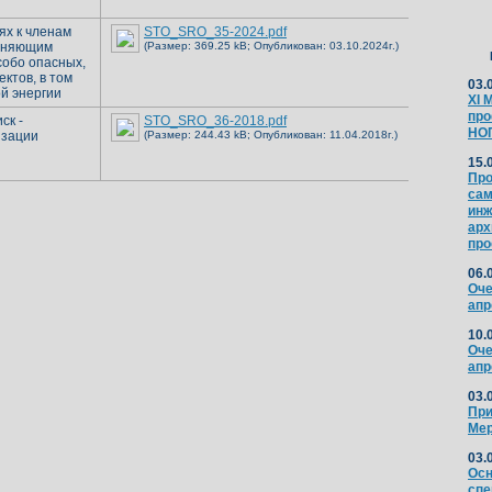
х к членам
STO_SRO_35-2024.pdf
олняющим
(Размер: 369.25 kB; Опубликован: 03.10.2024г.)
собо опасных,
ктов, в том
03.
й энергии
XI 
про
ск -
STO_SRO_36-2018.pdf
НО
изации
(Размер: 244.43 kB; Опубликован: 11.04.2018г.)
15.
Про
сам
инж
арх
про
06.
Оче
апр
10.
Оче
апр
03.
При
Мер
03.
Осн
спе