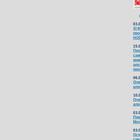
03.
XI 
про
НО
15.
Про
сам
инж
арх
про
06.
Оче
апр
10.
Оче
апр
03.
При
Мер
03.
Осн
спе