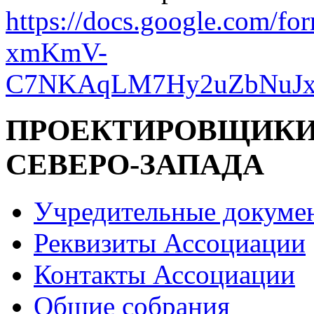
https://docs.google.com/f
xmKmV-
C7NKAqLM7Hy2uZbNuJxl
ПРОЕКТИРОВЩИК
СЕВЕРО-ЗАПАДА
Учредительные докуме
Реквизиты Ассоциации
Контакты Ассоциации
Общие собрания