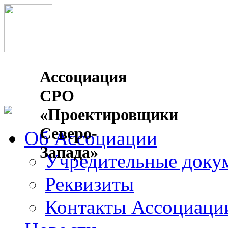
Ассоциация
СРО
«Проектировщики
Северо-
Об Ассоциации
Запада»
Учредительные доку
Реквизиты
Контакты Ассоциаци