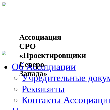
Ассоциация
СРО
«Проектировщики
Северо-
Об Ассоциации
Запада»
Учредительные доку
Реквизиты
Контакты Ассоциаци