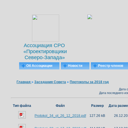
Ассоциация СРО
«Проектировщики
Северо-Запада»
Об Ассоциации
Новости
Реестр членов
Главная
»
Заседания Совета
»
Протоколы за 2018 год
Дата с
Дата последнего из
Тип файла
Файл
Размер
Дата разм
Protokol_34_ot_26_12_2018.pdf
127.26 kB
26.12.20