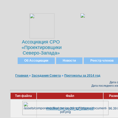
Ассоциация СРО
«Проектировщики
Северо-Запада»
Об Ассоциации
Новости
Реестр членов
Главная
»
Заседания Совета
»
Протоколы за 2014 год
Дата с
Дата последнего из
Тип файла
Файл
Разм
Protokol_34_ot_29_12_2014.pdf
96.39 