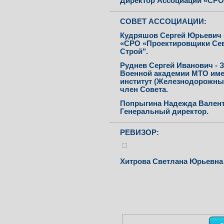
Директор Ассоциации «СРО
CОВЕТ АССОЦИАЦИИ:
Кудряшов Сергей Юрьевич
«СРО «Проектировщики Сев
Строй".
Руднев Сергей Иванович - 
Военной академии МТО имен
институт (Железнодорожны
член Совета
.
Попрыгина Надежда Валент
Генеральный директор
.
РЕВИЗОР:
Хитрова Светлана Юрьевна