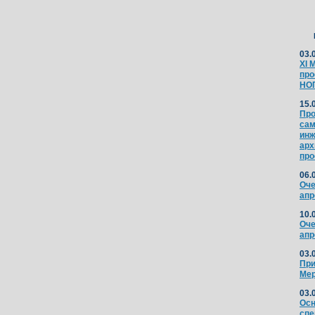
03.
XI 
про
НО
15.
Про
сам
инж
арх
про
06.
Оче
апр
10.
Оче
апр
03.
При
Мер
03.
Осн
спе