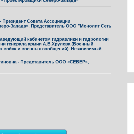
 «Проектировщики Северо-Запада»
- Президент Совета Ассоциации
еро-Запада».
Представитель
ООО "Монолит Сеть
Заведующий кабинетом гидравлики и гидрологии
и генерала армии А.В.Хрулева (
Военный
х войск и военных сообщений
).
Н
езависимый
иновна - Представитель ООО «СЕВЕР»,