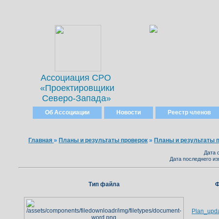
Ассоциация СРО
«Проектировщики
Северо-Запада»
Об Ассоциации
Новости
Реестр членов
Главная
»
Планы и результаты проверок
»
Планы и результаты п
Дата 
Дата последнего из
Тип файла
Ф
Plan_upd