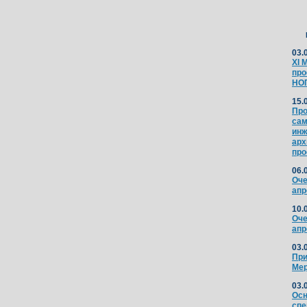
03.
XI 
про
НО
15.
Про
сам
инж
арх
про
06.
Оче
апр
10.
Оче
апр
03.
При
Мер
03.
Осн
спе